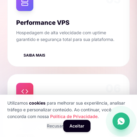
Performance VPS
Hospedagem de alta velocidade com uptime
garantido e segurança total para sua plataforma.
SAIBA MAIS
06
Utilizamos
cookies
para melhorar sua experiência, analisar
tráfego e personalizar conteúdo. Ao continuar, você
Sistemas Web
concorda com nossa
Política de Privacidade
.
Desenvolvimento de painéis e automações
Recusar
Aceitar
personalizadas para otimizar os processos da sua
empresa.