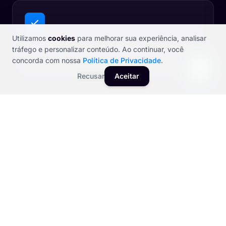
Utilizamos
cookies
para melhorar sua experiência, analisar
Redução de 50% no tempo gasto com
tráfego e personalizar conteúdo. Ao continuar, você
ligações de pais sobre rotina e eventos
concorda com nossa
Política de Privacidade
.
Recusar
Aceitar
Destaque em buscas por "escola particular
próxima" e "berçário na região"
SEO + GEO OTIMIZADO