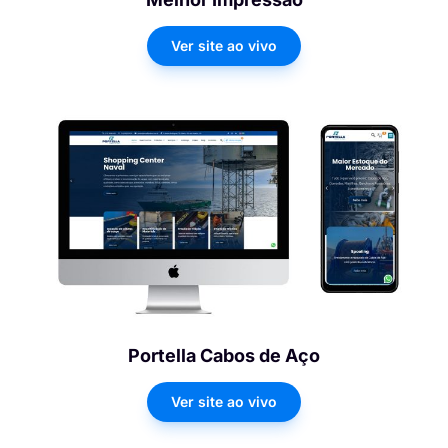
Ver site ao vivo
Portella Cabos de Aço
Ver site ao vivo