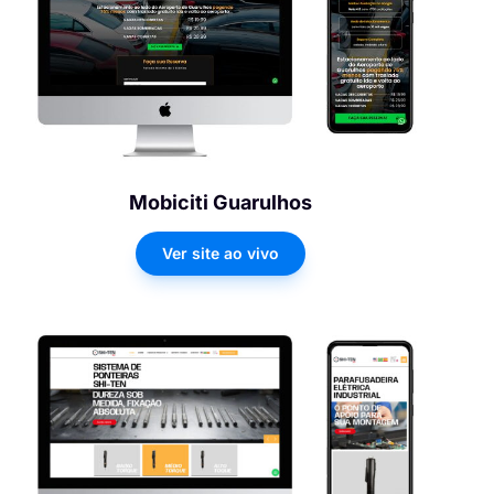
Mobiciti Guarulhos
Ver site ao vivo