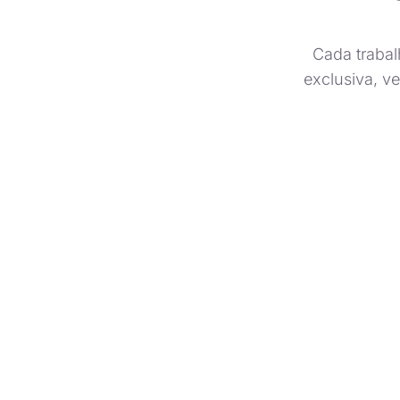
Cada trabal
exclusiva, v