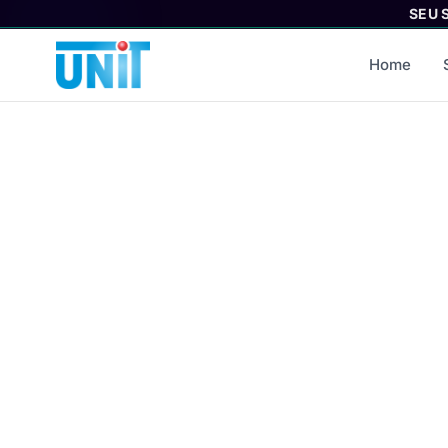
SEU 
Home