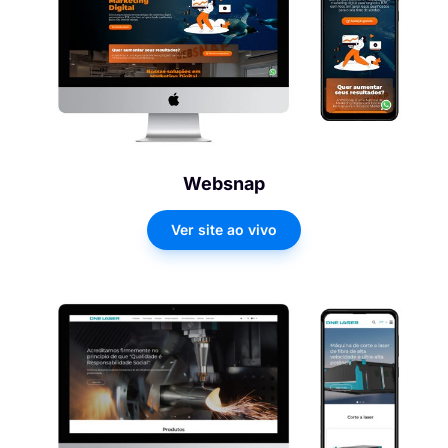
Websnap
Ver site ao vivo