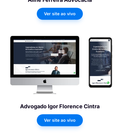
Ver site ao vivo
Advogado Igor Florence Cintra
Ver site ao vivo