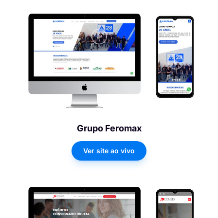
Grupo Feromax
Ver site ao vivo