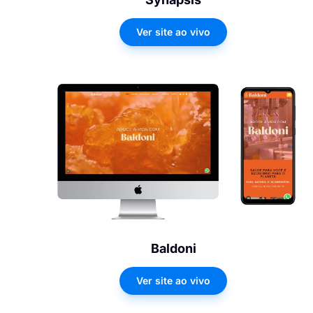
Ver site ao vivo
Baldoni
Ver site ao vivo