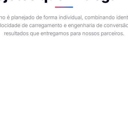
ho é planejado de forma individual, combinando ident
elocidade de carregamento e engenharia de conversão
resultados que entregamos para nossos parceiros.