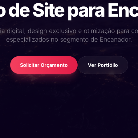
o de Site para En
ia digital, design exclusivo e otimização para 
especializados no segmento de Encanador.
Solicitar Orçamento
Ver Portfólio