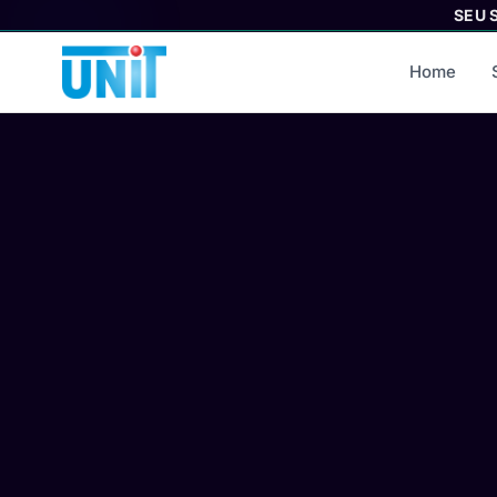
SEU 
Home