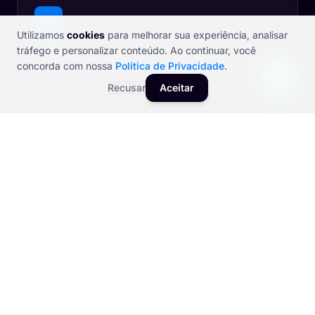
Utilizamos
cookies
para melhorar sua experiência, analisar
tráfego e personalizar conteúdo. Ao continuar, você
Destaque em buscas por "engenheiro civil",
concorda com nossa
Política de Privacidade
.
"projetos estruturais" e "laudo técnico"
Recusar
Aceitar
autoridade técnica que justifica honorários
premium
SEO + GEO OTIMIZADO