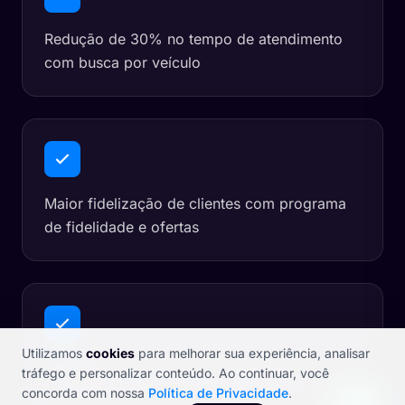
Redução de 30% no tempo de atendimento
com busca por veículo
Maior fidelização de clientes com programa
de fidelidade e ofertas
Utilizamos
cookies
para melhorar sua experiência, analisar
Destaque em buscas por "auto peças",
tráfego e personalizar conteúdo. Ao continuar, você
"peças para carro" e "loja de peças próxima"
concorda com nossa
Política de Privacidade
.