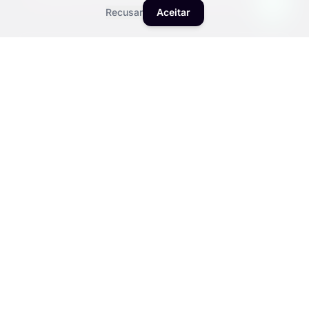
Recusar
Aceitar
Autonomia do cliente com catálogo digital
acessível 24 horas
SEO + GEO OTIMIZADO
Por que investir em
presença digital otimizada
para Auto Peças?