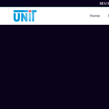
SEU 
Home