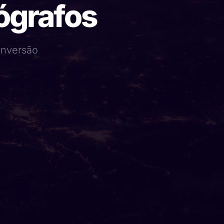
tógrafos
conversão