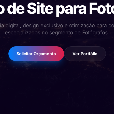
 de Site para Fo
ia digital, design exclusivo e otimização para 
especializados no segmento de Fotógrafos.
Solicitar Orçamento
Ver Portfólio