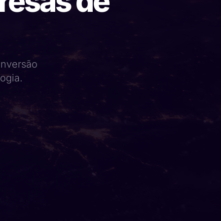
resas de
conversão
ogia.