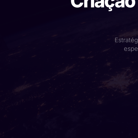
Criação
Estratég
espe