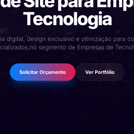
 de Site para Emp
Tecnologia
ia digital, design exclusivo e otimização para 
cializados no segmento de Empresas de Tecnol
Solicitar Orçamento
Ver Portfólio