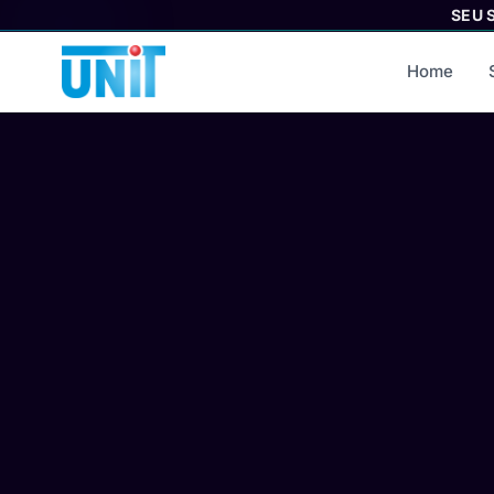
SEU 
Home