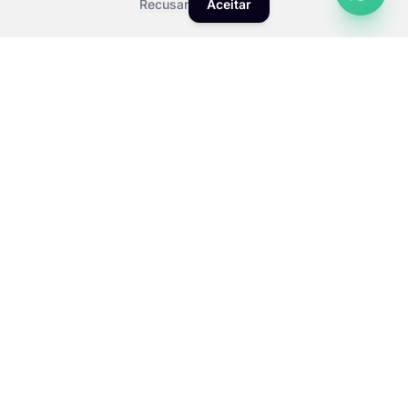
Recusar
Aceitar
PÚBLICO
Desenvolvido para
Quem Está Iniciando
Investimento reduzido não quer dizer entrega
amadora. Produzimos padrão profissional com
custos compatíveis com o orçamento de
quem está dando os primeiros passos.