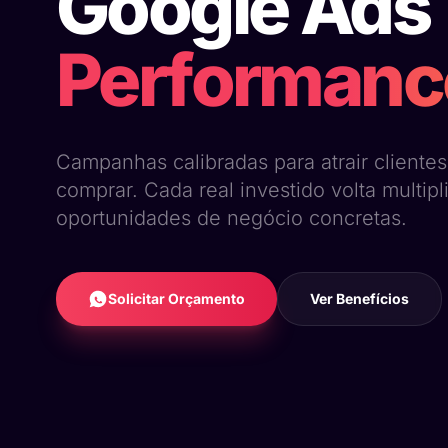
Google Ads
Performanc
Campanhas calibradas para atrair clientes
comprar. Cada real investido volta multip
oportunidades de negócio concretas.
Solicitar Orçamento
Ver Benefícios