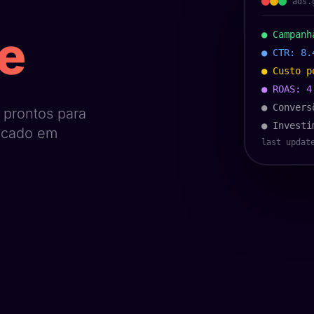
ads.
e
● Campanh
● CTR: 8.
● Custo p
● ROAS: 4
● Convers
 prontos para
● Investi
licado em
last updat