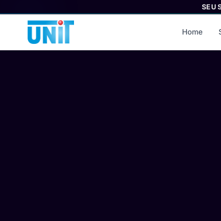
SEU 
Home