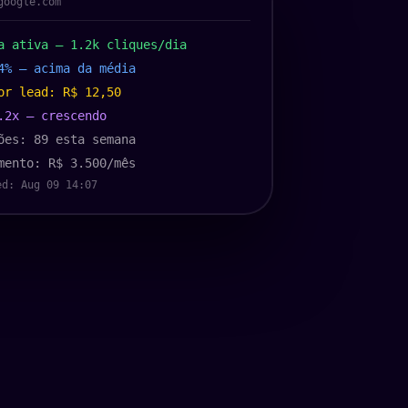
google.com
a ativa — 1.2k cliques/dia
4% — acima da média
or lead: R$ 12,50
.2x — crescendo
ões: 89 esta semana
mento: R$ 3.500/mês
ed: Aug 09 14:07