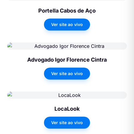
Portella Cabos de Aço
Ver site ao vivo
Advogado Igor Florence Cintra
Ver site ao vivo
LocaLook
Ver site ao vivo