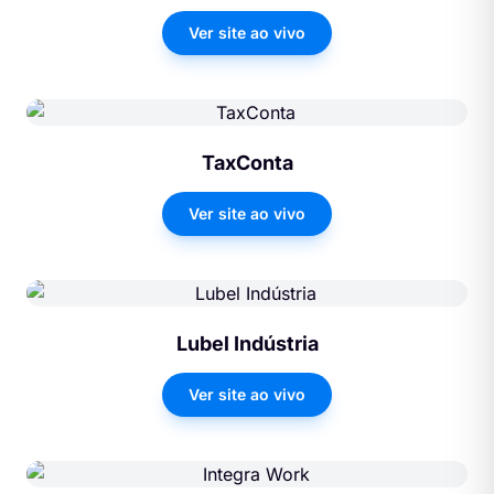
Ver site ao vivo
TaxConta
Ver site ao vivo
Lubel Indústria
Ver site ao vivo