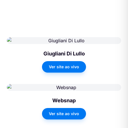
Giugliani Di Lullo
Ver site ao vivo
Websnap
Ver site ao vivo