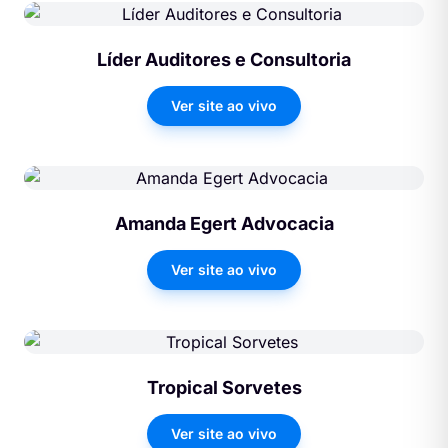
Líder Auditores e Consultoria
Ver site ao vivo
Amanda Egert Advocacia
Ver site ao vivo
Tropical Sorvetes
Ver site ao vivo