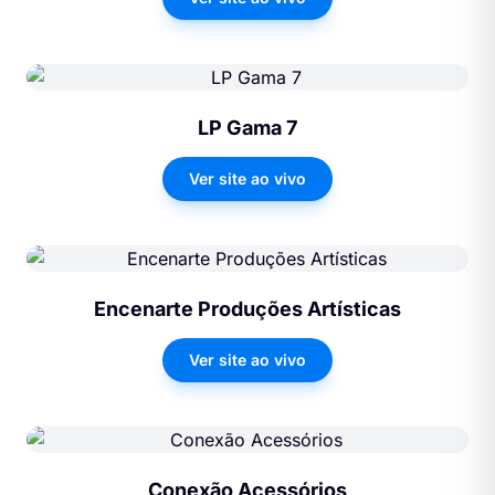
LP Gama 7
Ver site ao vivo
Encenarte Produções Artísticas
Ver site ao vivo
Conexão Acessórios