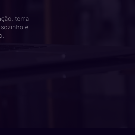
ração, tema
 sozinho e
o.