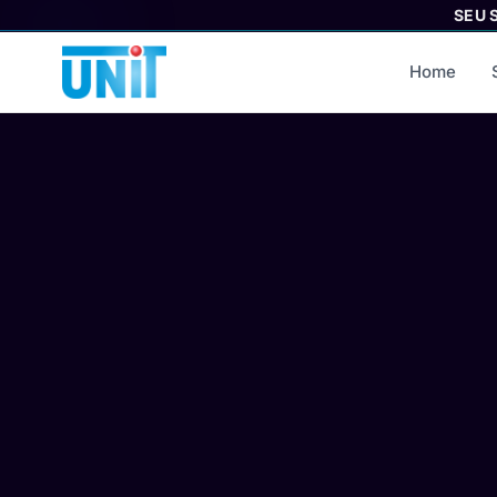
SEU 
Home