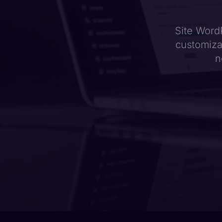
Site WordP
customiza
n