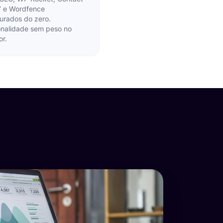
7 e Wordfence
urados do zero.
onalidade sem peso no
or.