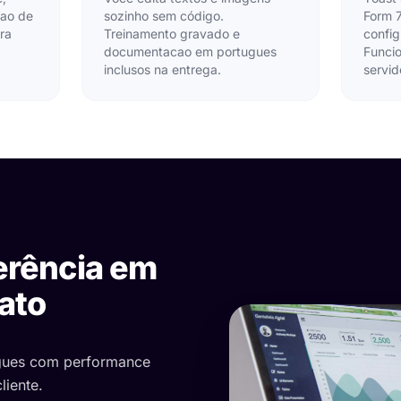
cao de
sozinho sem código.
Form 
ra
Treinamento gravado e
config
documentacao em portugues
Funci
inclusos na entrega.
servid
ferência em
ato
egues com performance
liente.