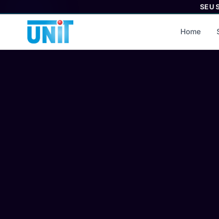
SEU 
Home