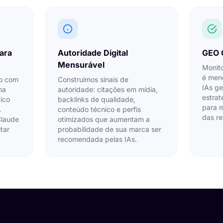
ara
Autoridade Digital
GEO 
Mensurável
Monit
é men
o com
Construimos sinais de
IAs ge
ma
autoridade: citações em mídia,
estrat
ico
backlinks de qualidade,
para m
A
conteúdo técnico e perfis
das r
Claude
otimizados que aumentam a
tar
probabilidade de sua marca ser
recomendada pelas IAs.