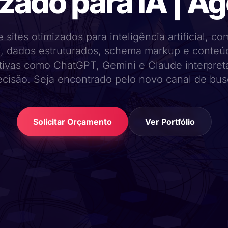
izado para IA | Ag
 sites otimizados para inteligência artificial, co
, dados estruturados, schema markup e conteú
tivas como ChatGPT, Gemini e Claude interpre
ecisão. Seja encontrado pelo novo canal de bus
Solicitar Orçamento
Ver Portfólio