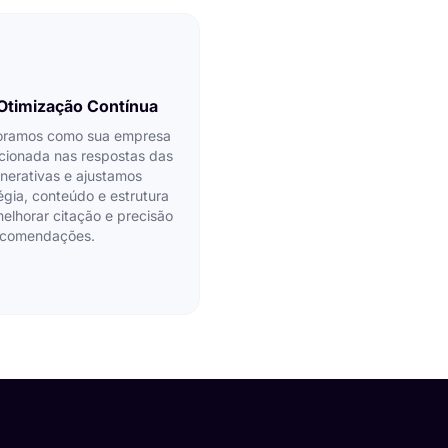
Otimização Contínua
oramos como sua empresa
cionada nas respostas das
nerativas e ajustamos
égia, conteúdo e estrutura
elhorar citação e precisão
ecomendações.