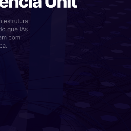
ência Unit
m estrutura
do que IAs
tam com
ca.