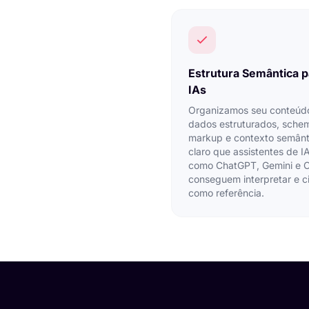
Estrutura Semântica p
IAs
Organizamos seu conteúd
dados estruturados, sche
markup e contexto semânt
claro que assistentes de I
como ChatGPT, Gemini e 
conseguem interpretar e ci
como referência.