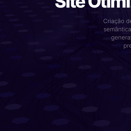
Site Otim
Criação de
semântica
genera
pr