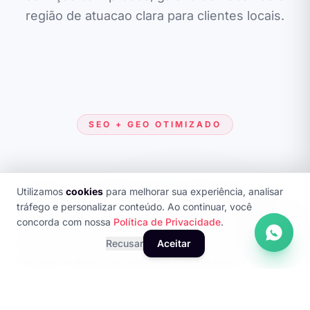
região de atuacao clara para clientes locais.
SEO + GEO OTIMIZADO
A busca por Site Barato para Prestadores de
Utilizamos
cookies
para melhorar sua experiência, analisar
Serviços de qualidade cresceu exponencialmente
tráfego e personalizar conteúdo. Ao continuar, você
concorda com nossa
Política de Privacidade
.
nos últimos anos. Consumidores e empresas B2B
pesquisam online antes de qualquer decisao de
Recusar
Aceitar
compra, e quem não aparece nos primeiros
resultados do Google simplesmente não existe para
o público-alvo. Nossa abordagem combina SEO