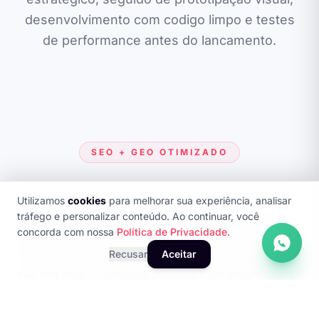
desenvolvimento com codigo limpo e testes
de performance antes do lancamento.
SEO + GEO OTIMIZADO
Utilizamos
cookies
para melhorar sua experiência, analisar
tráfego e personalizar conteúdo. Ao continuar, você
Investir em Site Barato para Pequenas Empresas e
concorda com nossa
Política de Privacidade
.
mais do que ter uma pagina na internet: e construir
um ativo digital que trabalha 24 horas por dia para
Recusar
Aceitar
sua empresa. A Unit cria projetos com arquitetura de
informação planejada, performance otimizada e
conteudo estratégico que converte visitantes em