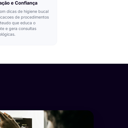
ação e Confiança
om dicas de higiene bucal
licacoes de procedimentos
teudo que educa o
te e gera consultas
lógicas.