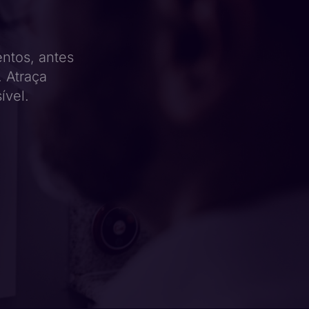
entos, antes
 Atraça
ível.