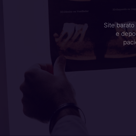
Site barato
e depo
paci