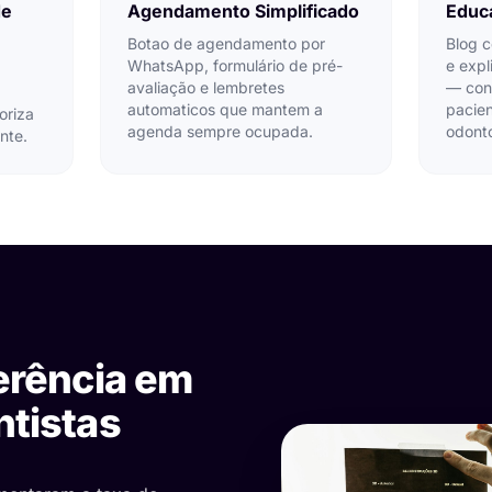
de
Agendamento Simplificado
Educ
Botao de agendamento por
Blog c
WhatsApp, formulário de pré-
e exp
avaliação e lembretes
— con
automaticos que mantem a
pacien
oriza
agenda sempre ocupada.
odonto
nte.
ferência em
ntistas