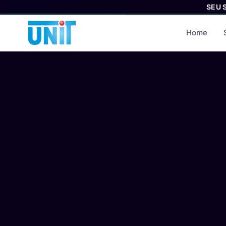
SEU 
Home