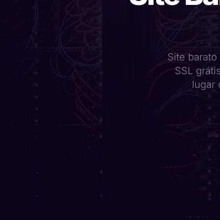
Site barato
SSL gráti
lugar 