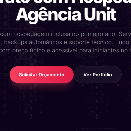
Agência Unit
 com hospedagem inclusa no primeiro ano. Serv
s, backups automáticos e suporte técnico. Tud
com preço único e acessível para iniciantes no d
Solicitar Orçamento
Ver Portfólio