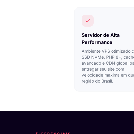
Servidor de Alta
Performance
Ambiente VPS otimizado 
SSD NVMe, PHP 8+, cach
avancado e CDN global p
entregar seu site com
velocidade maxima em qu
região do Brasil.
DIFERENCIAIS