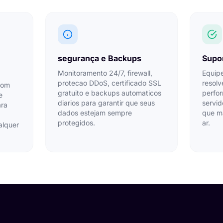
segurança e Backups
Supor
Monitoramento 24/7, firewall,
Equipe
protecao DDoS, certificado SSL
resol
com
gratuito e backups automaticos
perfo
e
diarios para garantir que seus
servid
ara
dados estejam sempre
que m
protegidos.
ar.
alquer