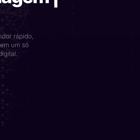
idor rápido,
o em um só
igital.