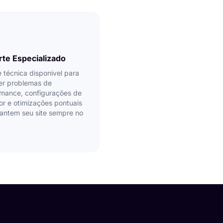
te Especializado
 técnica disponivel para
ver problemas de
rmance, configurações de
or e otimizações pontuais
antem seu site sempre no