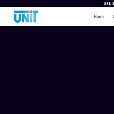
SEU 
Home