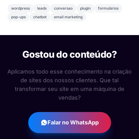
wordpress
leads
conversao
plugin
formulários
pop-ups
chatbot
email marketing
Gostou do conteúdo?
Aplicamos todo esse conhecimento na criação
de sites dos nossos clientes. Que tal
transformar seu site em uma máquina de
vendas?
Falar no WhatsApp