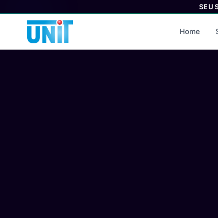
SEU 
Home