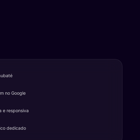
aubaté
em no Google
a e responsiva
ico dedicado