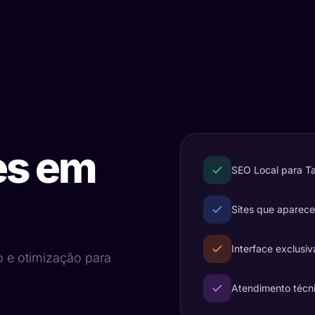
es em
SEO Local para T
Sites que aparec
Interface exclusiv
o e otimização para
Atendimento técn