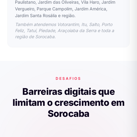
Paulistano, Jardim das Oliveiras, Vila Haro, Jardim
Vergueiro, Parque Campolim, Jardim América,
Jardim Santa Rosália e região.
Também atendemos Votorantim, Itu, Salto, Porto
Feliz, Tatuí, Piedade, Araçoiaba da Serra e toda a
região de Sorocaba.
DESAFIOS
Barreiras digitais que
limitam o crescimento em
Sorocaba