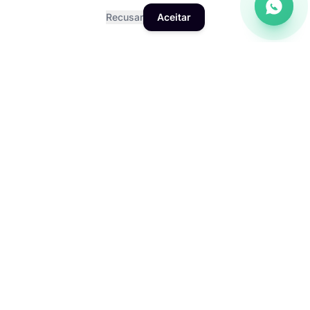
Recusar
Aceitar
sites premium para médicos, consultores e
profissionais liberais com agenda e conteúdo de
autoridade
landing pages de alta conversão para campanhas
pagas direcionadas à região de Sorocaba
RESULTADOS