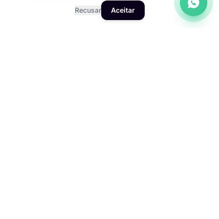
turismo e eventos na capital baiana
Recusar
Aceitar
sites rápidos e responsivos otimizados para
conexões móveis do Nordeste
RESULTADOS
Vantagens que
transformam seu negócio
em Salvador