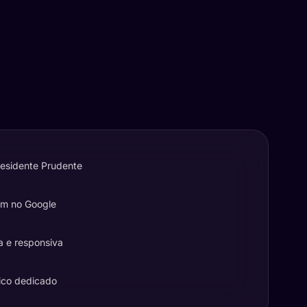
residente Prudente
em no Google
a e responsiva
ico dedicado