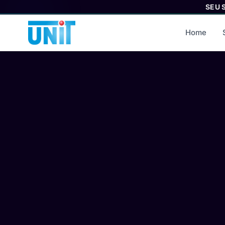
SEU 
Home