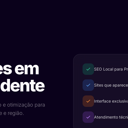
es em
SEO Local para P
udente
Sites que aparec
Interface exclusiv
o e otimização para
 e região.
Atendimento técn