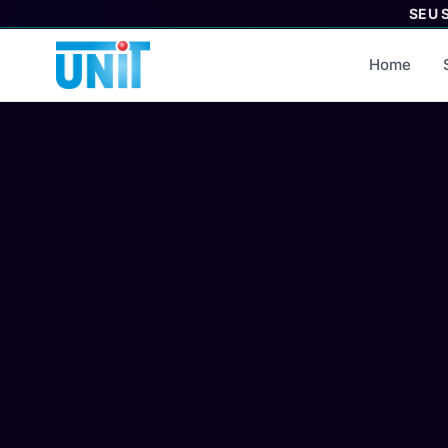
SEU 
Home