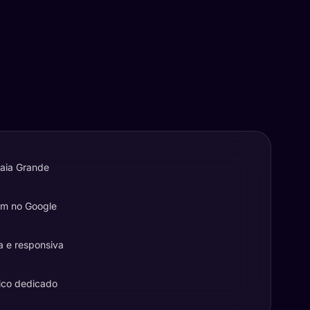
raia Grande
em no Google
a e responsiva
ico dedicado