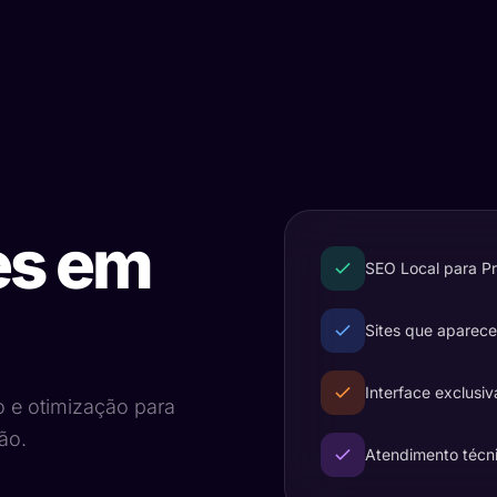
es em
SEO Local para P
Sites que aparec
Interface exclusiv
o e otimização para
ão.
Atendimento técn