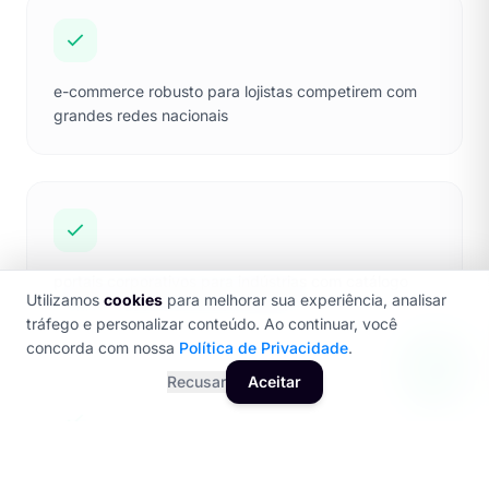
e-commerce robusto para lojistas competirem com
grandes redes nacionais
portais corporativos para indústrias com catálogo
Utilizamos
cookies
para melhorar sua experiência, analisar
técnico, cases e área de propostas
tráfego e personalizar conteúdo. Ao continuar, você
concorda com nossa
Política de Privacidade
.
Recusar
Aceitar
landing pages otimizadas para campanhas no