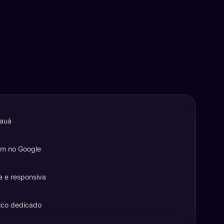
Mauá
em no Google
a e responsiva
ico dedicado