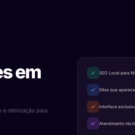
es em
SEO Local para 
Sites que aparec
Interface exclusiv
o e otimização para
Atendimento técn