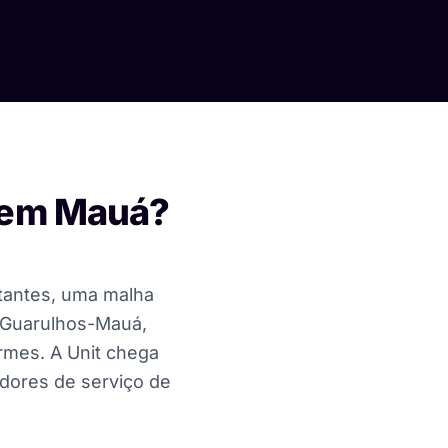
l em Mauá?
itantes, uma malha
o Guarulhos-Mauá,
rmes. A Unit chega
adores de serviço de