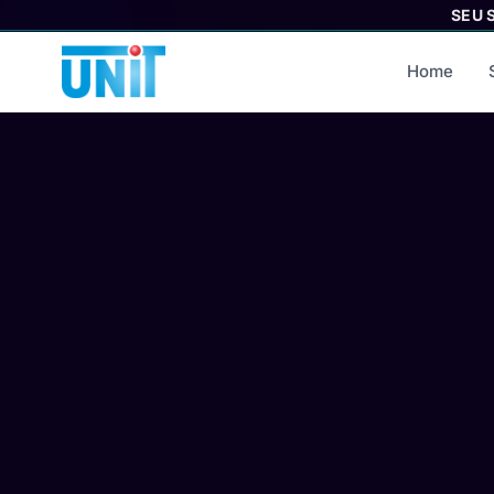
SEU 
Home