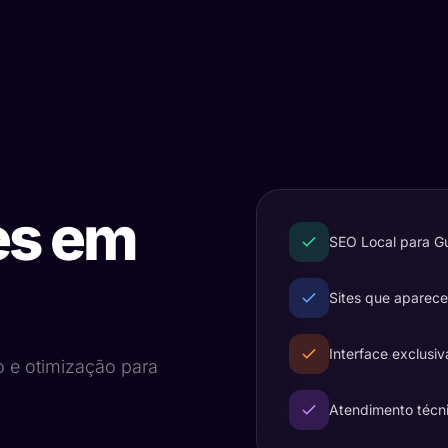
es em
SEO Local para G
Sites que aparec
Interface exclusiv
o e otimização para
Atendimento técn