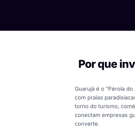
Por que in
Guarujá é o "Pérola do A
com praias paradisíaca
torno do turismo, comér
conectam empresas gua
converte.