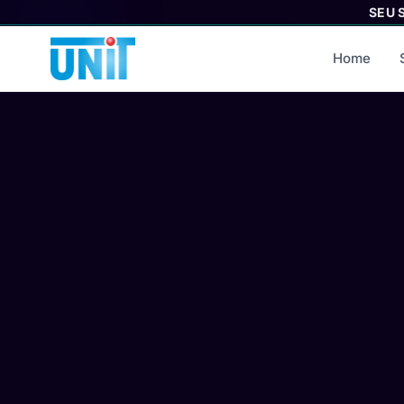
SEU 
Home