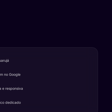
uarujá
em no Google
a e responsiva
ico dedicado