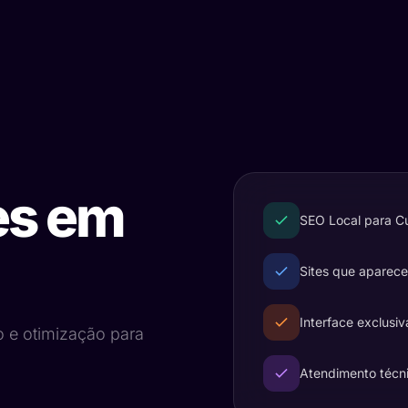
es em
SEO Local para C
Sites que aparec
Interface exclusiv
o e otimização para
Atendimento técn