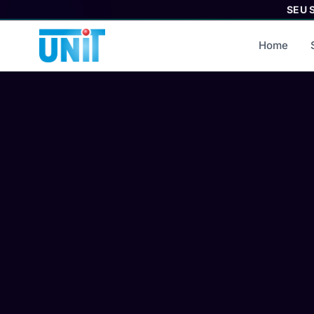
SEU 
Home