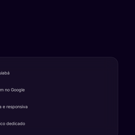
uiabá
em no Google
a e responsiva
ico dedicado