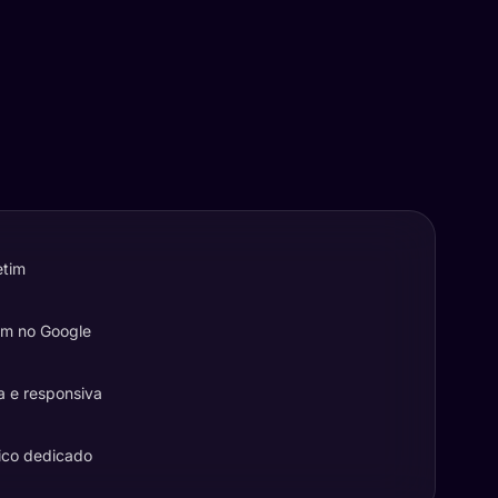
etim
em no Google
a e responsiva
ico dedicado