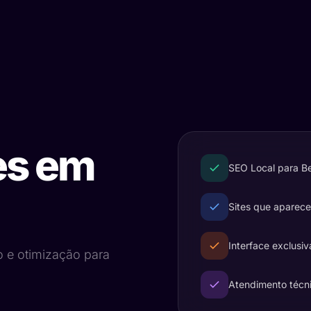
es em
SEO Local para B
Sites que aparec
Interface exclusiv
o e otimização para
Atendimento técn