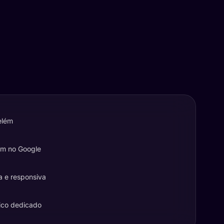
elém
em no Google
a e responsiva
ico dedicado