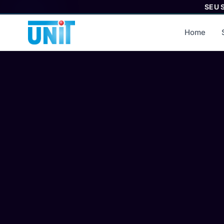
SEU 
Home