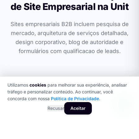
de Site Empresarial na Unit
Sites empresariais B2B incluem pesquisa de
mercado, arquitetura de serviços detalhada,
design corporativo, blog de autoridade e
formulários com qualificacao de leads.
Utilizamos
cookies
para melhorar sua experiência, analisar
tráfego e personalizar conteúdo. Ao continuar, você
concorda com nossa
Política de Privacidade
.
SEO + GEO OTIMIZADO
Recusar
Aceitar
Quando se trata de Criação de Site Empresarial, a
primeira impressao acontece no Google. Seus