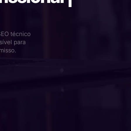
SEO técnico
ível para
misso.