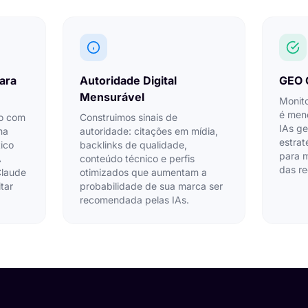
ara
Autoridade Digital
GEO 
Mensurável
Monit
é men
o com
Construimos sinais de
IAs ge
ma
autoridade: citações em mídia,
estrat
ico
backlinks de qualidade,
para m
A
conteúdo técnico e perfis
das r
Claude
otimizados que aumentam a
tar
probabilidade de sua marca ser
recomendada pelas IAs.