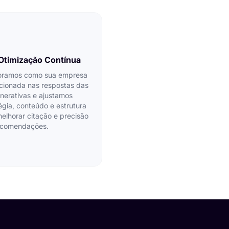
Otimização Contínua
oramos como sua empresa
cionada nas respostas das
nerativas e ajustamos
égia, conteúdo e estrutura
elhorar citação e precisão
ecomendações.