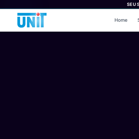
SEU 
Home