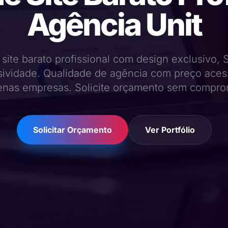
Agência Unit
 site barato profissional com design exclusivo, 
sividade. Qualidade de agência com preço acess
nas empresas. Solicite orçamento sem compro
Solicitar Orçamento
Ver Portfólio