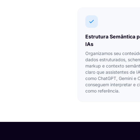
Estrutura Semântica p
IAs
Organizamos seu conteúd
dados estruturados, sche
markup e contexto semânt
claro que assistentes de I
como ChatGPT, Gemini e 
conseguem interpretar e ci
como referência.