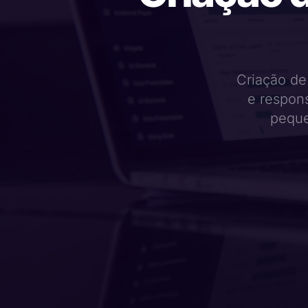
Criação de
e respon
peque