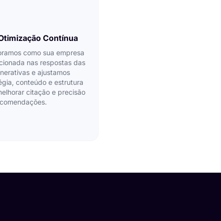
Otimização Contínua
oramos como sua empresa
cionada nas respostas das
nerativas e ajustamos
égia, conteúdo e estrutura
elhorar citação e precisão
ecomendações.