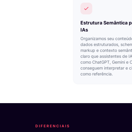
Estrutura Semântica p
IAs
Organizamos seu conteúd
dados estruturados, sche
markup e contexto semânt
claro que assistentes de I
como ChatGPT, Gemini e 
conseguem interpretar e ci
como referência.
DIFERENCIAIS