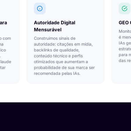
ara
Autoridade Digital
GEO 
Mensurável
Monit
é men
o com
Construimos sinais de
IAs ge
ma
autoridade: citações em mídia,
estrat
ico
backlinks de qualidade,
para m
A
conteúdo técnico e perfis
das r
Claude
otimizados que aumentam a
tar
probabilidade de sua marca ser
recomendada pelas IAs.