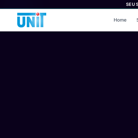
SEU 
Home