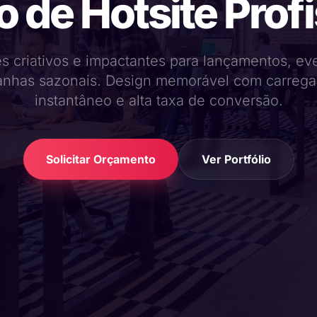
 de Hotsite Prof
es criativos e impactantes para lançamentos, ev
nhas sazonais. Design memorável com carreg
instantâneo e alta taxa de conversão.
Solicitar Orçamento
Ver Portfólio