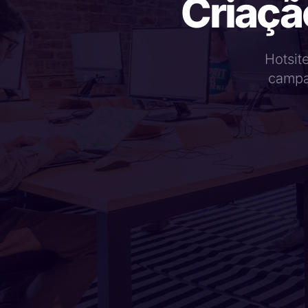
Criação
Hotsit
campa