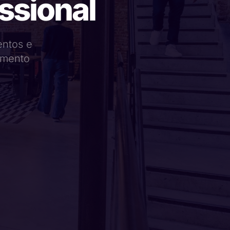
issional
entos e
amento