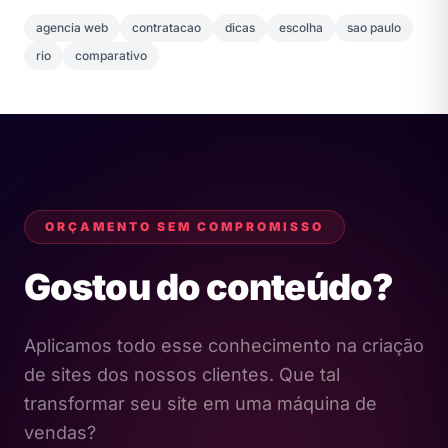
agencia web
contratacao
dicas
escolha
sao paulo
rio
comparativo
ORÇAMENTO SEM COMPROMISSO
Gostou do conteúdo?
Aplicamos todo esse conhecimento na criação
de sites dos nossos clientes. Que tal
transformar seu site em uma máquina de
vendas?