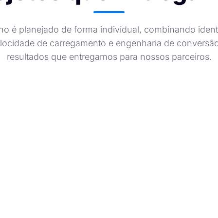
ho é planejado de forma individual, combinando ident
elocidade de carregamento e engenharia de conversão
resultados que entregamos para nossos parceiros.