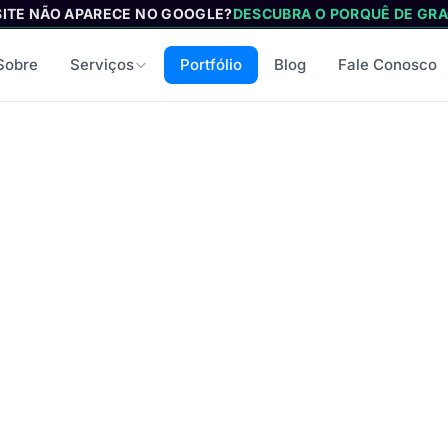
SITE NÃO APARECE NO GOOGLE?
DESCUBRA O PORQUÊ DE GRA
Sobre
Serviços
Portfólio
Blog
Fale Conosco