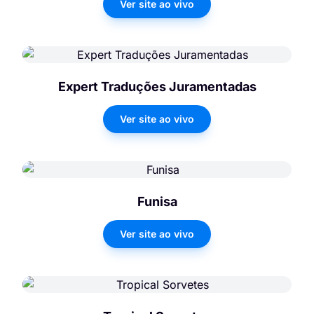
Ver site ao vivo
Expert Traduções Juramentadas
Ver site ao vivo
Funisa
Ver site ao vivo