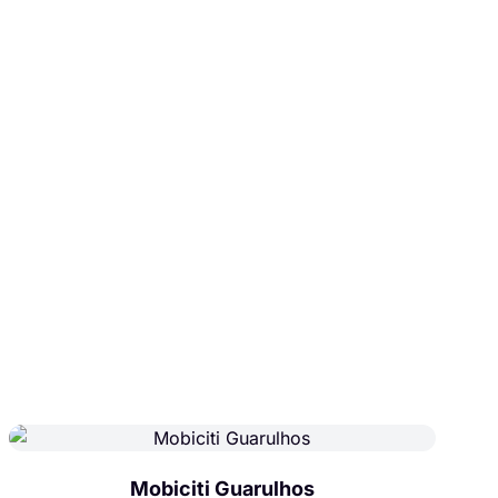
Mobiciti Guarulhos