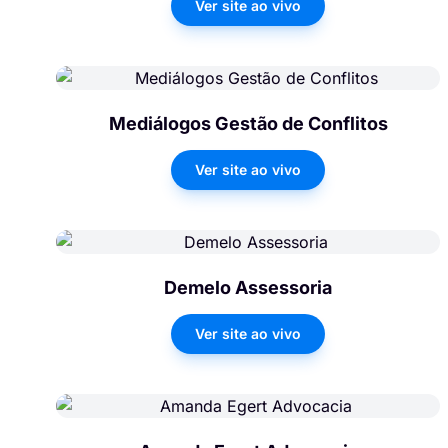
Ver site ao vivo
Mediálogos Gestão de Conflitos
Ver site ao vivo
Demelo Assessoria
Ver site ao vivo