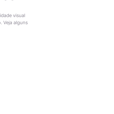
idade visual
. Veja alguns