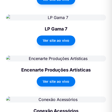
LP Gama 7
Ver site ao vivo
Encenarte Produções Artísticas
Ver site ao vivo
Conexão Acessórios