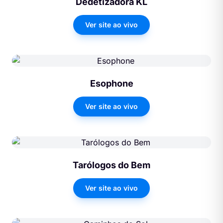
Dedetizadora KL
Ver site ao vivo
Esophone
Ver site ao vivo
Tarólogos do Bem
Ver site ao vivo