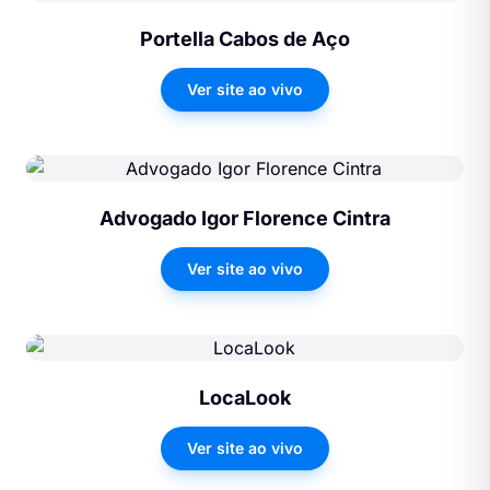
Portella Cabos de Aço
Ver site ao vivo
Advogado Igor Florence Cintra
Ver site ao vivo
LocaLook
Ver site ao vivo