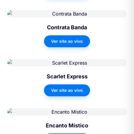
Contrata Banda
Ver site ao vivo
Scarlet Express
Ver site ao vivo
Encanto Místico