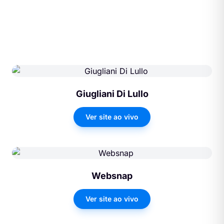
Giugliani Di Lullo
Ver site ao vivo
Websnap
Ver site ao vivo