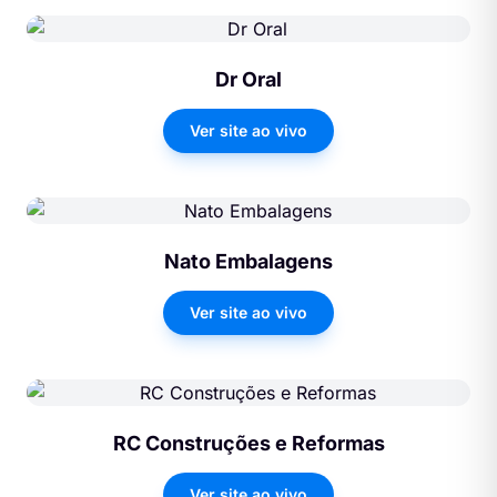
Dr Oral
Ver site ao vivo
Nato Embalagens
Ver site ao vivo
RC Construções e Reformas
Ver site ao vivo