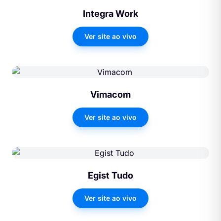
Integra Work
Ver site ao vivo
Vimacom
Ver site ao vivo
Egist Tudo
Ver site ao vivo