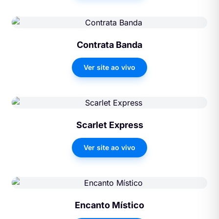
Contrata Banda
Ver site ao vivo
Scarlet Express
Ver site ao vivo
Encanto Místico