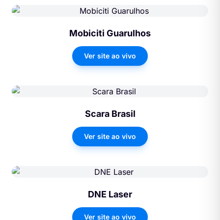
Mobiciti Guarulhos
Ver site ao vivo
Scara Brasil
Ver site ao vivo
DNE Laser
Ver site ao vivo