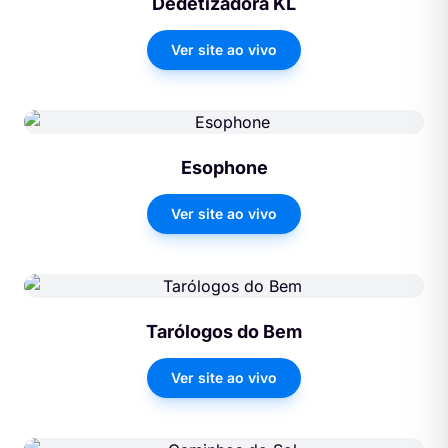
Dedetizadora KL
Ver site ao vivo
Esophone
Ver site ao vivo
Tarólogos do Bem
Ver site ao vivo