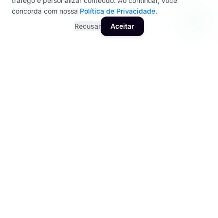
tráfego e personalizar conteúdo. Ao continuar, você
concorda com nossa
Política de Privacidade
.
SEO + GEO OTIMIZADO
Recusar
Aceitar
Investir em Site Barato para Pequenas Empresas e
mais do que ter uma pagina na internet: e construir
um ativo digital que trabalha 24 horas por dia para
sua empresa. A Unit cria projetos com arquitetura de
informação planejada, performance otimizada e
conteudo estratégico que converte visitantes em
oportunidades reais de negocio.
A maior dificuldade não e criar um site bonito, e sim
criar um site que funcione como ferramenta de
negocio. isso exige entendimento profundo de
jornada do usuario, palavras-chave de alta intenção
de compra, otimização de velocidade e integracao